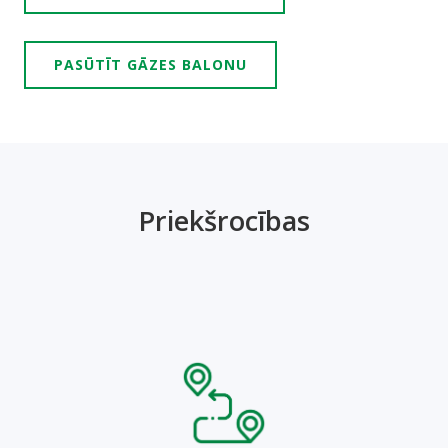
PASŪTĪT GĀZES BALONU
Priekšrocības