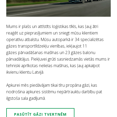
Mums ir plašs un attīstīts loģistikas tīkls, kas ļauj ātri
reaģēt uz pieprasījumiem un sniegt mūsu klientiem
operatīvu atbalstu. Mūsu autoparkā ir 34 specializētas
gāzes transportlīdzekļu vienības, iekļaujot 11
gāzes pārvadāšanas mašīnas un 23 gāzes balonu
pārvadātājus. Piekļuvei grūti sasniedzamās vietās mums ir
tehniski aprīkotas nelielas mašīnas, kas ļauj apkalpot
ikvienu klientu Latvijā.
Apkurei mēs piedāvājam tikai tīru propāna gāzi, kas
nodrošina apkures sistēmu nepārtrauktu darbību pat
ilgstoša sala gadījumā.
PASŪTĪT GĀZI TVERTNĒM