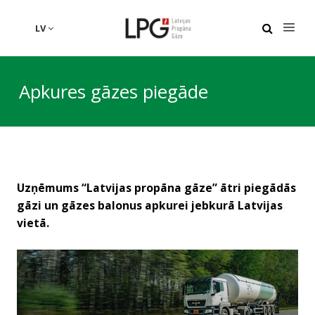
LV
Apkures gāzes piegāde
Uzņēmums “Latvijas propāna gāze” ātri piegādās
gāzi un gāzes balonus apkurei jebkurā Latvijas
vietā.