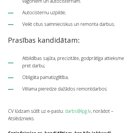
vagoniem un autocisternām;
Autocisternu uzpilde;
Veikt citus saimnieciskus un remonta darbus;
Prasības kandidātam:
Atbildības sajūta, precizitāte, godprātīga attieksme
pret darbu;
Obligāta pamatizglītība;
Vēlama pieredze dažādos remontdarbos.
CV lūdzam sūtīt uz e-pastu:
darbs@lpg.lv
, norādot –
Atslēdznieks.