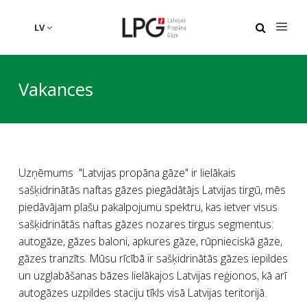
LV
Vakances
Uzņēmums "Latvijas propāna gāze" ir lielākais
sašķidrinātās naftas gāzes piegādātājs Latvijas tirgū, mēs
piedāvājam plašu pakalpojumu spektru, kas ietver visus
sašķidrinātās naftas gāzes nozares tirgus segmentus:
autogāze, gāzes baloni, apkures gāze, rūpnieciskā gāze,
gāzes tranzīts. Mūsu rīcībā ir sašķidrinātās gāzes iepildes
un uzglabāšanas bāzes lielākajos Latvijas reģionos, kā arī
autogāzes uzpildes staciju tīkls visā Latvijas teritorijā.