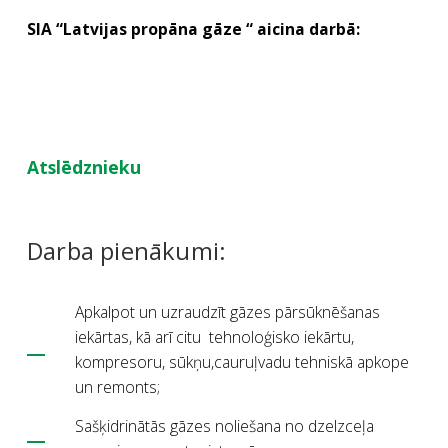
SIA “Latvijas propāna gāze “ aicina darbā:
Atslēdznieku
Darba pienākumi:
Apkalpot un uzraudzīt gāzes pārsūknēšanas
iekārtas, kā arī citu tehnoloģisko iekārtu,
kompresoru, sūkņu,cauruļvadu tehniskā apkope
un remonts;
Sašķidrinātās gāzes noliešana no dzelzceļa