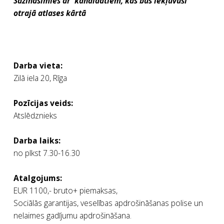
Sazināsimies ar kandidātiem, kas būs iekļuvuši
otrajā atlases kārtā
Darba vieta:
Zilā iela 20, Rīga
Pozīcijas veids:
Atslēdznieks
Darba laiks:
no plkst 7.30-16.30
Atalgojums:
EUR 1100,- bruto+ piemaksas,
Sociālās garantijas, veselības apdrošināšanas polise un
nelaimes gadījumu apdrošināšana.